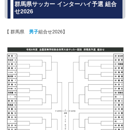
群馬県サッカー インターハイ予選 組合
せ2026
【 群馬県
男子
組合せ2026】