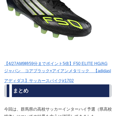
【4/27AM9時59分までポイント5倍】F50 ELITE HG/AG
ジャパン コアブラック×アイアンメタリック 【adidas|
アディダス】サッカースパイクjr1702
まとめ
今回は、群馬県の高校サッカーインターハイ予選（県高校