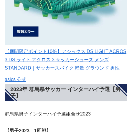
【期間限定ポイント10倍】アシックス DS LIGHT ACROS
3 DS ライト アクロス 3 サッカーシューズ メンズ
STANDARD｜サッカースパイク 軽量 グラウンド 男性｜
asics 公式
2023年 群馬県サッカー インターハイ予選【男
子】
群馬県男子インターハイ予選組合せ2023
【男子2023 1回戦】