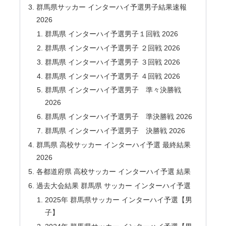
群馬県サッカー インターハイ予選男子結果速報
2026
群馬県 インターハイ予選男子１回戦 2026
群馬県 インターハイ予選男子 ２回戦 2026
群馬県 インターハイ予選男子 ３回戦 2026
群馬県 インターハイ予選男子 ４回戦 2026
群馬県 インターハイ予選男子 準々決勝戦
2026
群馬県 インターハイ予選男子 準決勝戦 2026
群馬県 インターハイ予選男子 決勝戦 2026
群馬県 高校サッカー インターハイ予選 最終結果
2026
各都道府県 高校サッカー インターハイ予選 結果
過去大会結果 群馬県 サッカー インターハイ予選
2025年 群馬県サッカー インターハイ予選【男
子】