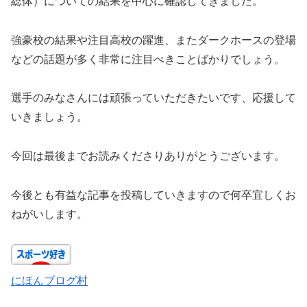
総体）についての結果を中心に確認してきました。
強豪校の結果や注目高校の躍進、またダークホースの登場
などの話題が多く非常に注目べきことばかりでしょう。
選手のみなさんには頑張っていただきたいです、応援して
いきましょう。
今回は最後までお読みくださりありがとうございます。
今後とも有益な記事を投稿していきますので何卒宜しくお
ねがいします。
にほんブログ村