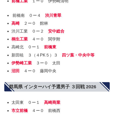
前橋工業
１ー０ 伊勢崎清明
前橋南 ０ー４
渋川青翠
高崎
２ー０ 館林
渋川工業 ０ー２
安中総合
桐生工業
４ー０ 関学附
高崎北 ０ー１
前橋東
新田暁 ３（４PK５）３
四ツ葉・中央中等
伊勢崎工業
３ー０ 太田
沼田
４ー０ 藤岡中央
群馬県 インターハイ予選男子 ３回戦 2026
太田東 ０ー１
高崎商業
市立前橋
４ー０ 前橋西