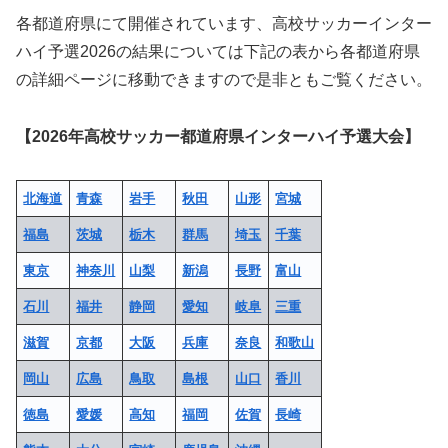
各都道府県にて開催されています、高校サッカーインター
ハイ予選2026の結果については下記の表から各都道府県
の詳細ページに移動できますので是非ともご覧ください。
【2026年高校サッカー都道府県インターハイ予選大会】
北海道
青森
岩手
秋田
山形
宮城
福島
茨城
栃木
群馬
埼玉
千葉
東京
神奈川
山梨
新潟
長野
富山
石川
福井
静岡
愛知
岐阜
三重
滋賀
京都
大阪
兵庫
奈良
和歌山
岡山
広島
鳥取
島根
山口
香川
徳島
愛媛
高知
福岡
佐賀
長崎