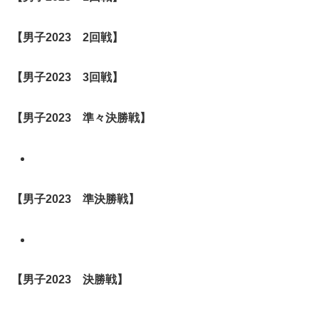
【男子
2023
2回戦】
【男子
2023
3回戦
】
【男子
2023
準々決勝戦】
【男子
2023
準決勝戦】
【男子
2023
決勝戦】