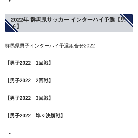
2022年 群馬県サッカー インターハイ予選【男
子】
群馬県男子インターハイ予選組合せ2022
【男子2022 1回戦】
【男子
2022
2回戦】
【男子
2022
3回戦
】
【男子
2022
準々決勝戦】