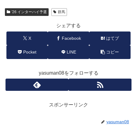
'26 インターハイ予選
群馬
シェアする
X
Facebook
はてブ
Pocket
LINE
コピー
yasuman08をフォローする
スポンサーリンク
yasuman08