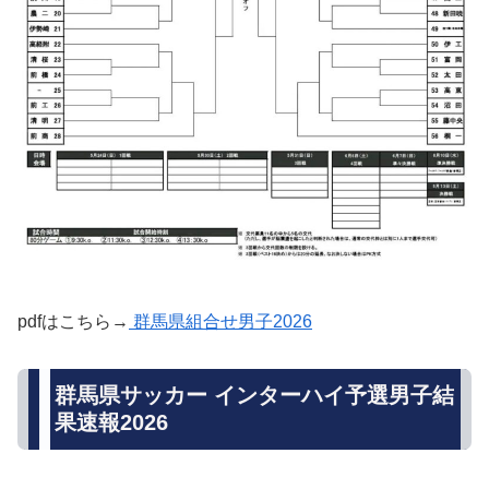
pdfはこちら→
群馬県組合せ男子2026
群馬県サッカー インターハイ予選男子結
果速報2026