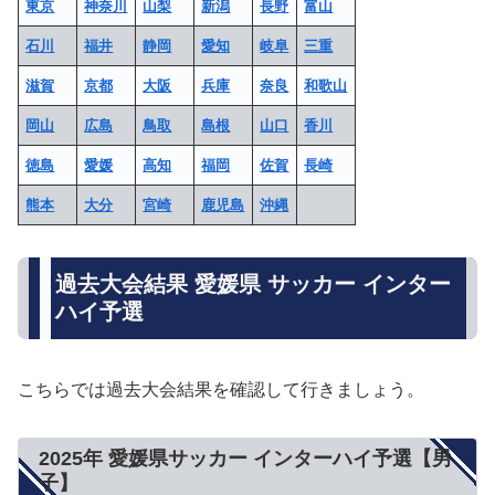
東京
神奈川
山梨
新潟
長野
富山
石川
福井
静岡
愛知
岐阜
三重
滋賀
京都
大阪
兵庫
奈良
和歌山
岡山
広島
鳥取
島根
山口
香川
徳島
愛媛
高知
福岡
佐賀
長崎
熊本
大分
宮崎
鹿児島
沖縄
過去大会結果 愛媛県 サッカー インター
ハイ予選
こちらでは過去大会結果を確認して行きましょう。
2025年 愛媛県サッカー インターハイ予選【男
子】