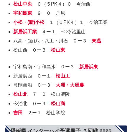
松山中央
０（５PK４）０ 今治西
宇和島東
９ー０ 丹原
小松・(新)小松
１（５PK４）１ 今治工業
新居浜工業
４ー１ FC今治里山
八高・(新)八・八工・川石 ２ー３
東温
松山西 ０ー３
松山東
宇和島南・宇和島水 ０ー３
新居浜東
新居浜西 ０ー１
松山工
弓削商船 ０ー３
大洲・大洲農
松山北
７ー０ 松山聖陵
今治北 ０ー９
松山商
吉田
２ー１ 松山学院
愛媛県 インターハイ予選男子 ３回戦 2026