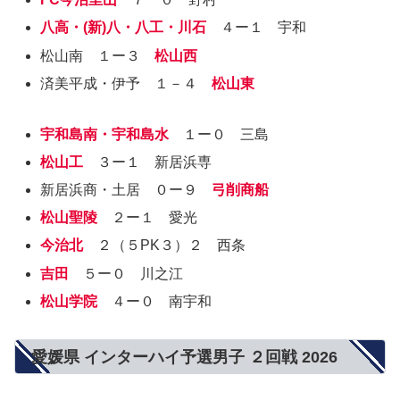
八高・(新)八・八工・川石
４ー１ 宇和
松山南 １ー３
松山西
済美平成・伊予 １－４
松山東
宇和島南・宇和島水
１ー０ 三島
松山工
３ー１ 新居浜専
新居浜商・土居 ０ー９
弓削商船
松山聖陵
２ー１ 愛光
今治北
２（５PK３）２ 西条
吉田
５ー０ 川之江
松山学院
４ー０ 南宇和
愛媛県 インターハイ予選男子 ２回戦 2026