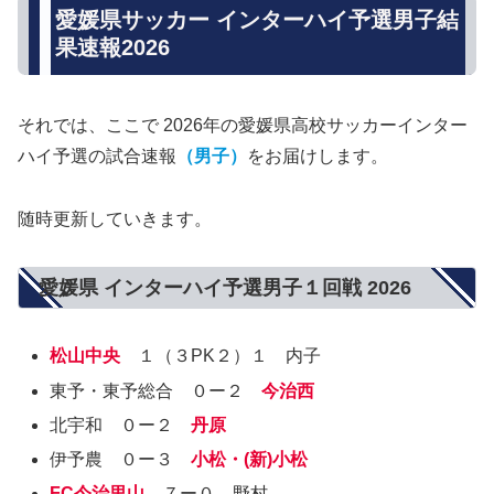
愛媛県サッカー インターハイ予選男子結
果速報2026
それでは、ここで 2026年の愛媛県高校サッカーインター
ハイ予選の試合速報
（男子）
をお届けします。
随時更新していきます。
愛媛県 インターハイ予選男子１回戦 2026
松山中央
１（３PK２）１ 内子
東予・東予総合 ０ー２
今治西
北宇和 ０ー２
丹原
伊予農 ０ー３
小松・(新)小松
FC今治里山
７ー０ 野村