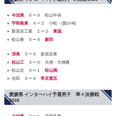
今治東
６ー０ 松山中央
宇和島東
４ー２ 小松・(新)小松
新居浜工業 １ー２
東温
松山東 ０ー４
新田
済美
５ー０ 新居浜東
松山工
３ー０ 大洲・大洲農
松山北 ０ー１
松山商
吉田 ０ー４
帝京第五
愛媛県 インターハイ予選男子 準々決勝戦
2026