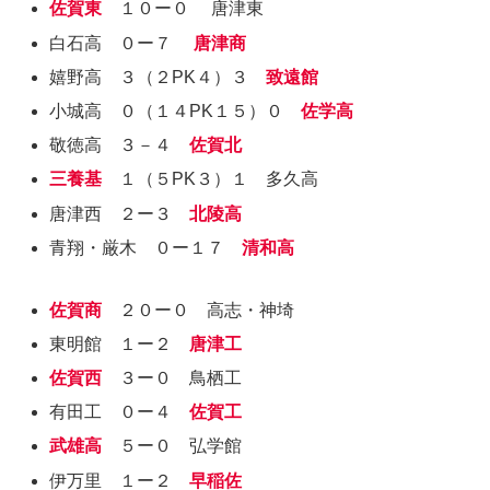
佐賀東
１０ー０ 唐津東
白石高 ０ー７
唐津商
嬉野高 ３（２PK４）３
致遠館
小城高 ０（１４PK１５）０
佐学高
敬徳高 ３－４
佐賀北
三養基
１（５PK３）１ 多久高
唐津西 ２ー３
北陵高
青翔・厳木 ０ー１７
清和高
佐賀商
２０ー０ 高志・神埼
東明館 １ー２
唐津工
佐賀西
３ー０ 鳥栖工
有田工 ０ー４
佐賀工
武雄高
５ー０ 弘学館
伊万里 １ー２
早稲佐