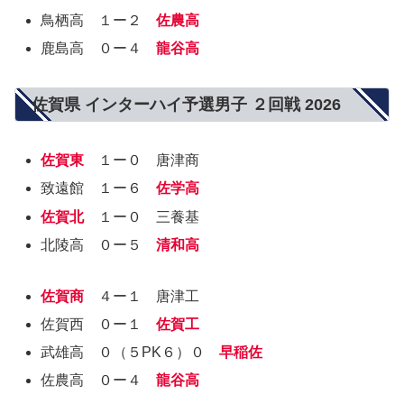
鳥栖高 １ー２
佐農高
鹿島高 ０ー４
龍谷高
佐賀県 インターハイ予選男子 ２回戦 2026
佐賀東
１ー０ 唐津商
致遠館 １ー６
佐学高
佐賀北
１ー０ 三養基
北陵高 ０ー５
清和高
佐賀商
４ー１ 唐津工
佐賀西 ０ー１
佐賀工
武雄高 ０（５PK６）０
早稲佐
佐農高 ０ー４
龍谷高