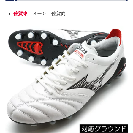
佐賀東
３ー０ 佐賀商