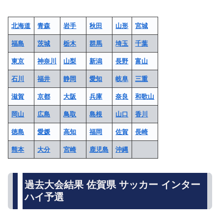
北海道
青森
岩手
秋田
山形
宮城
福島
茨城
栃木
群馬
埼玉
千葉
東京
神奈川
山梨
新潟
長野
富山
石川
福井
静岡
愛知
岐阜
三重
滋賀
京都
大阪
兵庫
奈良
和歌山
岡山
広島
鳥取
島根
山口
香川
徳島
愛媛
高知
福岡
佐賀
長崎
熊本
大分
宮崎
鹿児島
沖縄
過去大会結果 佐賀県 サッカー インター
ハイ予選