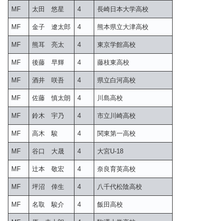
MF
太田 悠星
4
長崎日本大学高校
MF
金子 遼太郎
4
熊本県立大津高校
MF
熊耳 亮太
4
東京学館高校
MF
後藤 早輝
4
藤枝東高校
MF
酒井 咲吾
4
県立白河高校
MF
佐藤 慎太朗
4
川島高校
MF
鈴木 宇乃
4
市立川崎高校
MF
高木 駿
4
関東第一高校
MF
谷口 大晟
4
大宮U-18
MF
辻本 敬宏
4
奈良育英高校
MF
坪沼 倖生
4
八千代松陰高校
MF
名取 駿介
4
飯田高校