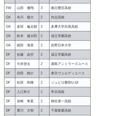
FW
山田 優翔
3
都立鷺宮高校
GK
布川 陽大
2
尚志高校
GK
多田 倫太朗
2
多摩大学目黒高校
GK
鈴木 健太郎
2
成立学園高校
GK
槙田 海里
2
佐野日本大学
DF
佐藤 由空
2
成立学園高校
DF
今井啓太
2
鹿島アントラーズユース
DF
武田 絢介
2
東京ヴェルディユース
DF
松田 和輝
2
ジュビロ磐田U-18
DF
入江羚介
2
帝京高校
DF
岩崎 隼星
2
桐生第一高校
DF
實川 大智
2
千葉敬愛高校