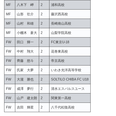
MF
八木下 岬
2
浦和高校
MF
山形 壮介
2
藤沢西高校
MF
山村 和雄
2
長崎南山高校
MF
小棚木 蒼大
2
山梨学院高校
FW
田口 輝一
2
FC東京U-18
FW
中村 翔大
2
花巻東高校
FW
齊藤 慈斗
2
帝京高校
FW
氏家 大夢
2
いわき光洋高等学校
FW
大瀧 勝也
2
SOLTILO CHIBA FC U18
FW
成澤 夢行
2
清水エスパルスユース
FW
山戸 建太朗
2
関東第一高校
FW
吉田 輝星
2
八千代松陰高校