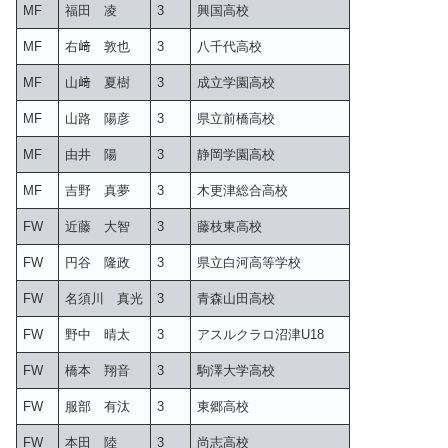
MF
福田 凌
3
興国高校
MF
右﨑 敦也
3
八千代高校
MF
山﨑 夏樹
3
成立学園高校
MF
山路 陽彦
3
県立前橋高校
MF
由井 陽
3
静岡学園高校
MF
吉野 真夢
3
木更津総合高校
FW
近藤 大智
3
藤枝東高校
FW
円谷 隆政
3
県立白河高等学校
FW
名須川 真光
3
青森山田高校
FW
野中 晴太
3
アスルクラロ沼津U18
FW
橋本 翔音
3
駒澤大学高校
FW
服部 有汰
3
東郷高校
FW
本田 陸
3
尚志高校