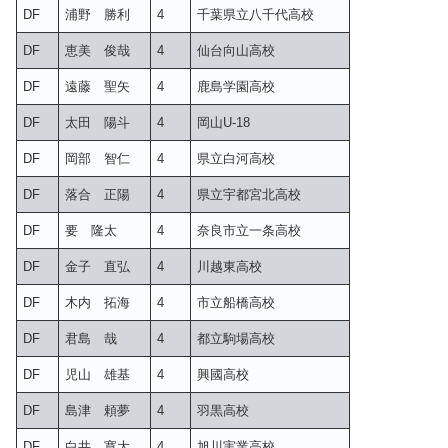
DF
浦野 勝利
4
千葉県立八千代高校
DF
恵美 俊哉
4
仙台向山高校
DF
遠藤 聖矢
4
鹿島学園高校
DF
太田 陽斗
4
岡山U-18
DF
岡部 智仁
4
県立白河高校
DF
落合 正陽
4
県立宇都宮北高校
DF
要 隆太
4
奈良市立一条高校
DF
金子 直弘
4
川越東高校
DF
木内 拓海
4
市立船橋高校
DF
君島 哉
4
都立駒場高校
DF
児山 雄基
4
興國高校
DF
島津 頼夢
4
羽黒高校
DF
白井 寛大
4
旭川実業高校