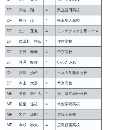
DF
関谷 翔
4
県立荏田高校
DF
鳥羽 歩
4
横浜隼人高校
DF
生井 蓮丸
4
モンテディオ山形ユース
DF
仁田野 智哉
4
住吉高校
DF
初見 春哉
4
帝京高校
DF
見澤 旺弥
4
いわきU-18
DF
宮川 歩己
4
日本大学藤沢高校
DF
本山 大器
4
帝京高校
MF
糸川 蒼生人
4
香川県立高松高校
MF
稲葉 佳祐
4
常総学院高校
MF
岩井 琢朗
4
東福岡高校
MF
今成 奏太
4
広島皆実高校