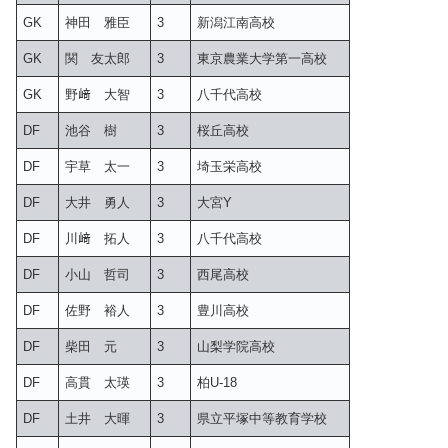
GK
神田 雅臣
3
新潟江南高校
GK
関 友太郎
3
東京農業大学第一高校
GK
野﨑 大智
3
八千代高校
DF
池谷 樹
3
桜丘高校
DF
宇草 太一
3
埼玉栄高校
DF
大井 勇人
3
大宮Y
DF
川﨑 拓人
3
八千代高校
DF
小山 哲司
3
西尾高校
DF
佐野 裕人
3
豊川高校
DF
柴田 元
3
山梨学院高校
DF
高貫 太瑛
3
柏U-18
DF
土井 大暉
3
県立平塚中等教育学校