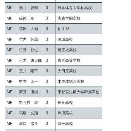
MF
酒井 愛輝
3
日本体育大学柏高校
MF
篠原 奏
3
実践学園高校
MF
菅原 大知
3
柏U-18
MF
竹内 智哉
3
須坂高校
MF
竹腰 智也
3
履正社高校
MF
只木 康太郎
3
真岡高等学校
MF
直井 陽平
3
大田原高校
MF
中本 太一
3
木更津総合高校
MF
新見 康樹
3
宇都宮短期大学附属高校
MF
野々村 純
3
長良高校
MF
馬場 文翔
3
翔凜高校
MF
濵口 遥斗
3
昌平高校