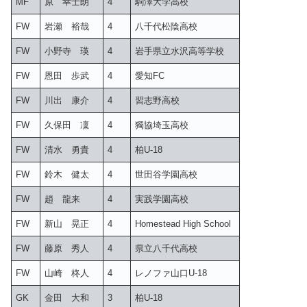
MF
原 幸士朗
4
駒澤大学高校
FW
岩瀬 裕哉
4
八千代松陰高校
FW
小野寺 瑛
4
岩手県立水沢高等学校
FW
恩田 歩武
4
愛知FC
FW
川出 康介
4
習志野高校
FW
久保田 凜
4
獨協埼玉高校
FW
清水 勇貴
4
柏U-18
FW
鈴木 健太
4
世田谷学園高校
FW
趙 龍来
4
実践学園高校
FW
新山 晃正
4
Homestead High School
FW
藤原 秀人
4
県立八千代高校
FW
山崎 柊人
4
レノファ山口U-18
GK
金田 大和
3
柏U-18