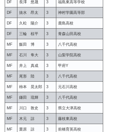
DF
長澤 悠晟
3
福島東高等学校
DF
抜水 昂太
3
神村学園高等部
DF
久松 陽介
3
鹿島高校
DF
三輪 椋平
3
青森山田高校
MF
飯田 博
3
八千代高校
MF
石川 隼大
3
山梨学院高校
MF
井上 真成
3
甲府Y
MF
尾形 陸
3
八千代高校
MF
柿本 晃太郎
3
元石川高校
MF
鎌田 琉輝
3
八千代高校
MF
川口 敦史
3
県立大津高校
MF
木元 諒
3
藤枝東高校
MF
栗原 諒
3
前橋育英高校