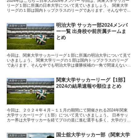
2024年はこちら→日本大2024年メンバー 今回は、関東大学サッカー
リーグ１部に所属の日本大学について見ていきましょう。 関東大学
リーグの１部は国内トップクラスのリーグであります、そんな中でも
日本大学の活躍に期待していきたいですね。 そん...
明治大学 サッカー部2024メンバ
大学サッカー
ー一覧 出身校や前所属チームま
とめ
今回は、関東大学サッカーリーグ１部に所属の明治大学について見て
いきましょう。 関東大学リーグの１部は国内トップクラスのリーグ
であります、そんな中でも明治大学は優勝候補の一角で間違えないで
しょう。 そんな、明治大学サッカー部の2024年度メン...
関東大学サッカーリーグ【1部】
大学サッカー
2024の結果速報や順位まとめ
今回は、２０２４年４月～１１月の期間にて開催される2024年関東
大学サッカーリーグ（１部）について見ていきましょう。 日本サッ
カー界は大学サッカーを経てプロの道に進む選手も多く、大学のリー
グ戦も各方面から非常に注目されていることは間違いあり...
国士舘大学サッカー部（関東大学
大学サッカー