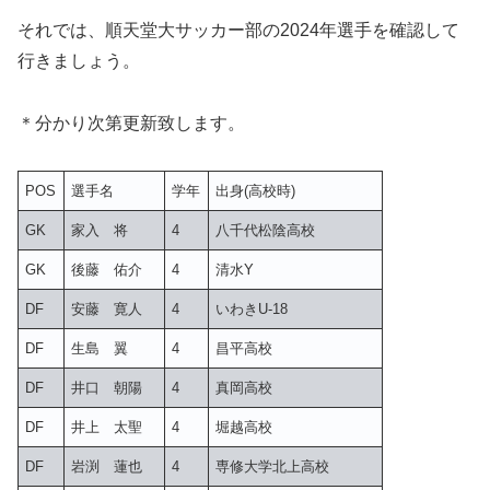
それでは、順天堂大サッカー部の2024年選手を確認して
行きましょう。
＊分かり次第更新致します。
POS
選手名
学年
出身(高校時)
GK
家入 将
4
八千代松陰高校
GK
後藤 佑介
4
清水Y
DF
安藤 寛人
4
いわきU-18
DF
生島 翼
4
昌平高校
DF
井口 朝陽
4
真岡高校
DF
井上 太聖
4
堀越高校
DF
岩渕 蓮也
4
専修大学北上高校