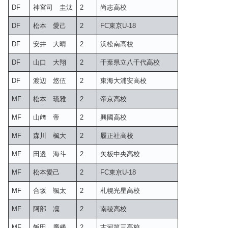
DF
神宮司 圭汰
2
尚志高校
DF
松本 愛己
2
FC東京U-18
DF
安井 大晴
2
浜松南高校
DF
山口 大翔
2
千葉県立八千代高校
DF
渡辺 悠伍
2
東海大浦安高校
MF
松本 琉雅
2
帝京高校
MF
山﨑 帝
2
興國高校
MF
森川 楓大
2
履正社高校
MF
田邉 海斗
2
矢板中央高校
MF
松本愛己
2
FC東京U-18
MF
合坂 颯太
2
札幌光星高校
MF
阿部 凜
2
南稜高校
MF
飯田 廉稀
2
古河第三高校