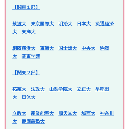
【関東１部】
筑波大
東京国際大
明治大
日本大
流通経済
大
東洋大
桐蔭横浜大
東海大
国士舘大
中央大
駒澤
大
関東学院
【関東２部】
拓殖大
法政大
山梨学院大
立正大
早稲田
大
日体大
立教大
産業能率大
順天堂大
城西大
神奈川
大
慶應義塾大