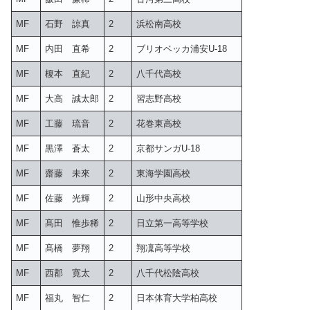
MF
石野 諒真
2
浜松南高校
MF
内田 直希
2
ブリオベッカ浦安U-18
MF
榎本 直紀
2
八千代高校
MF
大高 誠太郎
2
習志野高校
MF
工藤 琉音
2
花巻東高校
MF
黒澤 蒼太
2
京都サンガU-18
MF
齋藤 未來
2
東海学園高校
MF
佐藤 光輝
2
山形中央高校
MF
髙田 惟歩稀
2
日立第一高等学校
MF
髙橋 夢翔
2
翔凜高等学校
MF
西郡 寛太
2
八千代松陰高校
MF
福丸 智仁
2
日本体育大学柏高校