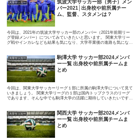
筑波大学サッカー部（男子）メン
大学サッカー
バー2021│出身校や前所属チー
ム、監督、スタメンは？
今回は、2021年の筑波大学サッカー部のメンバー（2021年前期リー
グ登録メンバー）についてみていきたいと思います。 関東大学リー
グ戦やインカレなども結果も気になり、大学卒業後の進路も気になる
所ですね。 それでは、筑波大学サッカー部のメンバ...
駒澤大学 サッカー部2024メンバ
大学サッカー
ー一覧 出身校や前所属チームま
とめ
今回は、関東大学サッカーリーグ１部に所属の駒澤大学について見て
いきましょう。 関東大学リーグの１部は国内トップクラスのリーグ
であります、そんな中でも駒澤大学の活躍に期待していきたいです
ね。 そんな、駒澤大学サッカー部の2024年度メンバーを...
関西大学 サッカー部2024メンバ
大学サッカー
ー一覧 出身校や前所属チームま
とめ