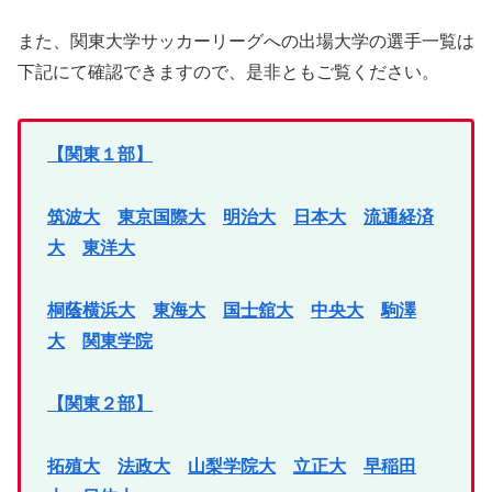
また、関東大学サッカーリーグへの出場大学の選手一覧は
下記にて確認できますので、是非ともご覧ください。
【関東１部】
筑波大
東京国際大
明治大
日本大
流通経済
大
東洋大
桐蔭横浜大
東海大
国士舘大
中央大
駒澤
大
関東学院
【関東２部】
拓殖大
法政大
山梨学院大
立正大
早稲田