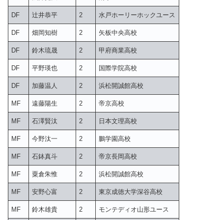
DF
辻井恭平
2
水戸ホーリーホックユース
DF
畑岡知樹
2
矢板中央高校
DF
鈴木琉晟
2
甲府商業高校
DF
平野瑛也
2
国際学院高校
DF
加藤温人
2
浜松開誠館高校
MF
遠藤陽生
2
帝京高校
MF
石澤賢汰
2
日本文理高校
MF
今野汰一
2
鵬学園高校
MF
石鉢真斗
2
帝京長岡高校
MF
粟倉朱惟
2
浜松開誠館高校
MF
安野心富
2
東京成徳大学深谷高校
MF
鈴木雄貴
2
モンテディオ山形ユース