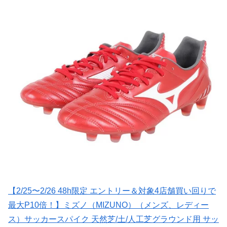
【2/25〜2/26 48h限定 エントリー＆対象4店舗買い回りで
最大P10倍！】ミズノ（MIZUNO）（メンズ、レディー
ス）サッカースパイク 天然芝/土/人工芝グラウンド用 サッ