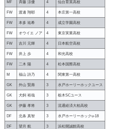
MF
斉藤 涼優
4
仙台育英高校
FW
渡邊 翔耶
4
本庄第一高校
FW
本多 祐希
4
成立学園高校
FW
オウイエ ノア
4
東京実業高校
FW
吉川 元輝
4
日本航空高校
FW
井上 歩
4
和光高校
FW
二木 陽
4
松本国際高校
M
福山 詩乃
4
関東第一高校
GK
外山 賢壽
3
水戸ホーリーホックユース
GK
犬飼 裕哉
3
栃木SCユース
GK
伊藤 孝将
3
流通経済大柏高校
DF
北条 真智
3
水戸ホーリーホックu-18
DF
望月 航
3
浜松開誠館高校