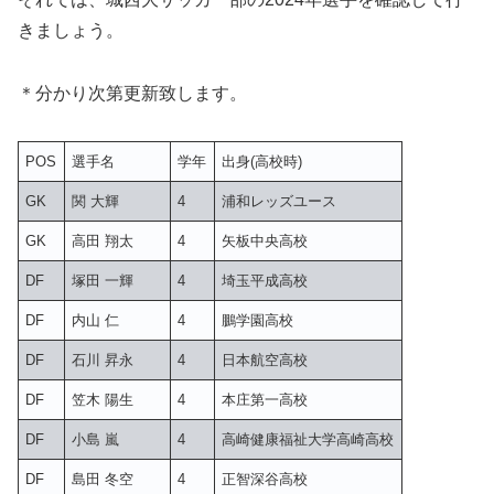
きましょう。
＊分かり次第更新致します。
POS
選手名
学年
出身(高校時)
GK
関 大輝
4
浦和レッズユース
GK
高田 翔太
4
矢板中央高校
DF
塚田 一輝
4
埼玉平成高校
DF
内山 仁
4
鵬学園高校
DF
石川 昇永
4
日本航空高校
DF
笠木 陽生
4
本庄第一高校
DF
小島 嵐
4
高崎健康福祉大学高崎高校
DF
島田 冬空
4
正智深谷高校