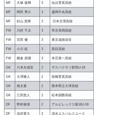
MF
大塚 俊輝
3
仙台育英高校
MF
岡田 秀斗
3
盛岡中央高校
MF
杉山 悠希
3
日本文理高校
FW
川村 千太
3
帝京長岡高校
FW
宮田 優
3
東京成徳深谷
FW
小川 拓
3
西目高校
FW
横倉 碧燿
3
本庄第一高校
GK
六本木成安
2
ザスパクサツ群馬U-18
GK
大澤脩人
2
前橋育英高校
GK
南太童
2
熊本県立大津高校
GK
江田悠人
2
松本国際高校
DF
野村俊瑛
2
アルビレックス新潟U-18
DF
浅井寛大
2
清水エスパルスユース