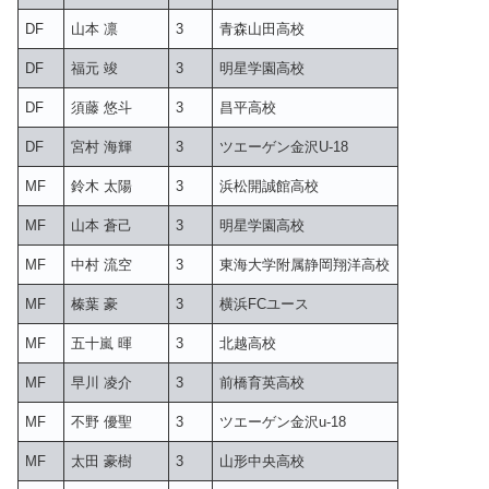
DF
山本 凛
3
青森山田高校
DF
福元 竣
3
明星学園高校
DF
須藤 悠斗
3
昌平高校
DF
宮村 海輝
3
ツエーゲン金沢U-18
MF
鈴木 太陽
3
浜松開誠館高校
MF
山本 蒼己
3
明星学園高校
MF
中村 流空
3
東海大学附属静岡翔洋高校
MF
榛葉 豪
3
横浜FCユース
MF
五十嵐 暉
3
北越高校
MF
早川 凌介
3
前橋育英高校
MF
不野 優聖
3
ツエーゲン金沢u-18
MF
太田 豪樹
3
山形中央高校