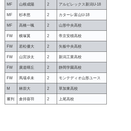
MF
山根成陽
2
アルビレックス新潟U-18
MF
杉本悠
2
カターレ富山U-18
MF
高橋一颯
2
山形中央高校
FW
横塚翼
2
帝京安積高校
FW
若松優大
2
矢板中央高校
FW
山宮渉太
2
新潟工業高校
FW
廣道暉丘
2
静岡学園高校
FW
馬場卓未
2
モンテディオ山形ユース
M
林崇大
2
草加東高校
審判
倉持葵羽
2
上尾高校