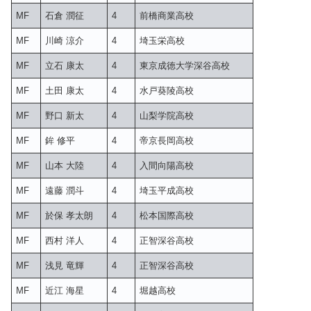
MF
石倉 潤征
4
前橋商業高校
MF
川崎 涼介
4
埼玉栄高校
MF
立石 康太
4
東京成徳大学深谷高校
MF
土田 康太
4
水戸葵陵高校
MF
野口 新太
4
山梨学院高校
MF
鉾 修平
4
帝京長岡高校
MF
山本 大陸
4
入間向陽高校
MF
遠藤 潤斗
4
埼玉平成高校
MF
於保 孝太朗
4
松本国際高校
MF
西村 洋人
4
正智深谷高校
MF
浅見 竜輝
4
正智深谷高校
MF
近江 海星
4
堀越高校