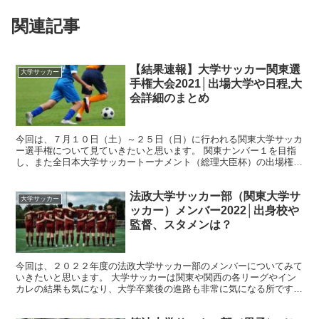
関連記事
【結果速報】大学サッカー関東選
大学サッカー
手権大会2021│出場大学や日程,大
会詳細のまとめ
今回は、７月１０日（土）～２５日（日）に行われる関東大学サッカ
ー選手権について見ていきたいと思います。 関東ナンバー１を目指
し、また全日本大学サッカートーナメント（総理大臣杯）の出場権を
獲得するために関東の大学サッカー部が激戦を繰り広げるこ...
法政大学サッカー部（関東大学サ
大学サッカー
ッカー）メンバー2022│出身校や
監督、スタメンは？
今回は、２０２２年度の法政大学サッカー部のメンバーについてみて
いきたいと思います。 大学サッカーは関東や関西の各リーグやイン
カレの結果も気になり、大学卒業後の進路も非常に気になる所です
ね。 そんな関東大学サッカーリーグに参加する、法政大学サ...