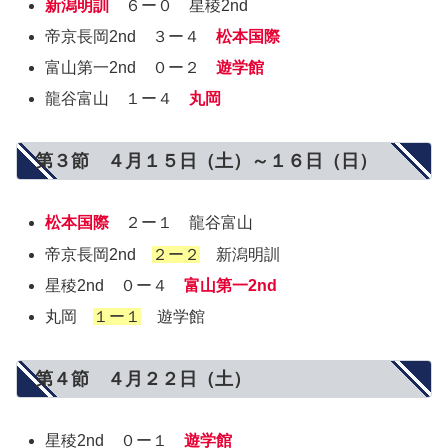
新潟明訓
６ー０ 星稜2nd
帝京長岡2nd ３ー４
松本国際
富山第一2nd ０ー２
遊学館
龍谷富山 １ー４
丸岡
第３節 ４月１５日（土）～１６日（日）
松本国際
２ー１ 龍谷富山
帝京長岡2nd
２ー２
新潟明訓
星稜2nd ０ー４
富山第一2nd
丸岡
１ー１
遊学館
第４節 ４月２２日（土）
星稜2nd ０ー１
遊学館