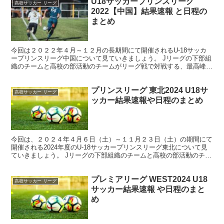
U18サッカープリンスリーグ
高校サッカー リーグ
2022【中国】結果速報 と日程の
まとめ
今回は２０２２年４月～１２月の長期間にて開催されるU-18サッカ
ープリンスリーグ中国について見ていきましょう。 Jリーグの下部組
織のチームと高校の部活動のチームがリーグ戦で対戦する、最高峰の
プレミアリーグに次に来るのがこのプリンスリーグにな...
プリンスリーグ 東北2024 U18サ
高校サッカー リーグ
ッカー結果速報や日程のまとめ
今回は、２０２４年４月６日（土）～１１月２３日（土）の期間にて
開催される2024年度のU-18サッカープリンスリーグ東北について見
ていきましょう。 Jリーグの下部組織のチームと高校の部活動のチー
ムが、各地区ごとに分かれてリーグ戦を戦います。...
プレミアリーグ WEST2024 U18
高校サッカー リーグ
サッカー結果速報 や日程のまと
め