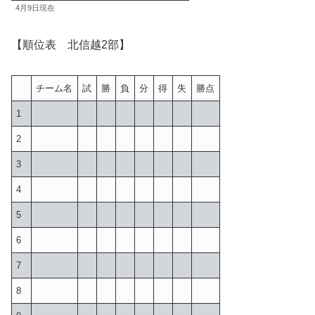
4月9日現在
【順位表 北信越2部】
チーム名
試
勝
負
分
得
失
勝点
1
2
3
4
5
6
7
8