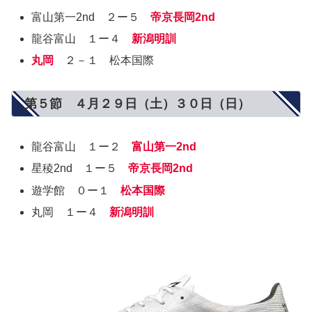
富山第一2nd ２ー５
帝京長岡2nd
龍谷富山 １ー４
新潟明訓
丸岡
２－１ 松本国際
第５節 ４月２９日（土）３０日（日）
龍谷富山 １ー２
富山第一2nd
星稜2nd １ー５
帝京長岡2nd
遊学館 ０ー１
松本国際
丸岡 １ー４
新潟明訓