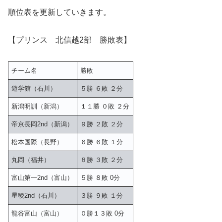
順位表を更新していきます。
【プリンス 北信越2部 勝敗表】
チーム名
勝敗
遊学館（石川）
５勝 ６敗 ２分
新潟明訓（新潟）
１１勝 ０敗 ２分
帝京長岡2nd（新潟）
９勝 ２敗 ２分
松本国際（長野）
６勝 ６敗 １分
丸岡（福井）
８勝 ３敗 ２分
富山第一2nd（富山）
５勝 ８敗 0分
星稜2nd（石川）
３勝 ９敗 １分
龍谷富山（富山）
０勝１３敗 0分