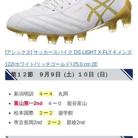
[アシックス] サッカースパイク DS LIGHT X-FLY 4 メンズ
122(ホワイト/リッチゴールド) 25.0 cm 2E
第１２節 ９月９日（土）１０日（日）
新潟明訓
４ー４
丸岡
富山第一2nd
４ー０ 龍谷富山
松本国際
２ー２
遊学館
帝京長岡2nd
２ー２
星稜2nd