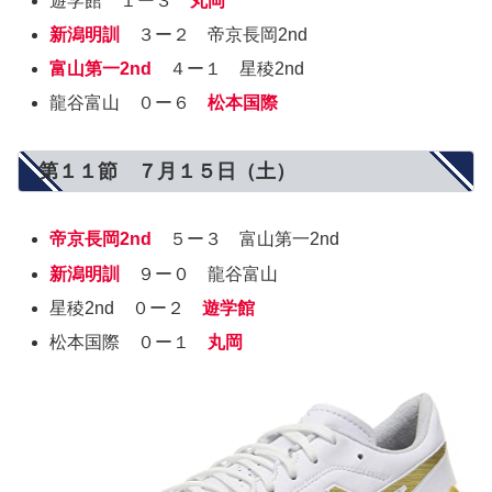
遊学館 １ー３
丸岡
新潟明訓
３ー２ 帝京長岡2nd
富山第一2nd
４ー１ 星稜2nd
龍谷富山 ０ー６
松本国際
第１１節 ７月１５日（土）
帝京長岡2nd
５ー３ 富山第一2nd
新潟明訓
９ー０ 龍谷富山
星稜2nd ０ー２
遊学館
松本国際 ０ー１
丸岡