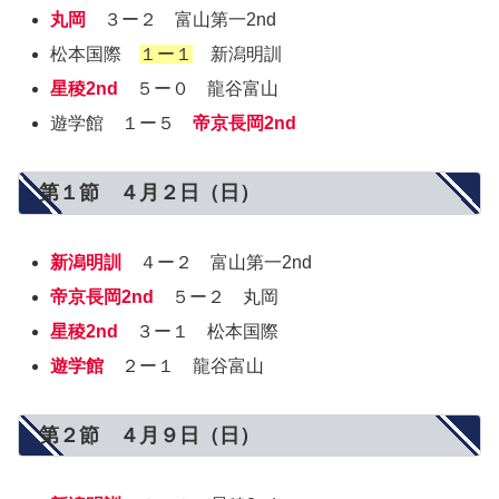
丸岡
３ー２ 富山第一2nd
松本国際
１ー１
新潟明訓
星稜2nd
５ー０ 龍谷富山
遊学館 １ー５
帝京長岡2nd
第１節 ４月２日（日）
新潟明訓
４ー２ 富山第一2nd
帝京長岡2nd
５ー２ 丸岡
星稜2nd
３ー１ 松本国際
遊学館
２ー１ 龍谷富山
第２節 ４月９日（日）