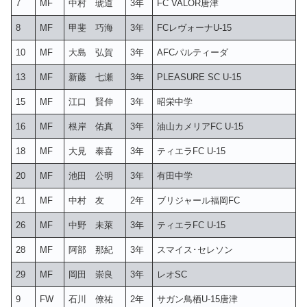
7
MF
中村 琥道
3年
FC VALOR唐津
8
MF
甲斐 巧海
3年
FCレヴォーナU-15
10
MF
大島 弘賀
3年
AFCパルティーダ
13
MF
新藤 七瀬
3年
PLEASURE SC U-15
15
MF
江口 賢伸
3年
昭栄中学
16
MF
根岸 佑真
3年
油山カメリアFC U-15
18
MF
大見 泰喜
3年
ティエラFC U-15
20
MF
池田 公明
3年
有田中学
21
MF
中村 友
2年
ブリジャール福岡FC
26
MF
中野 未萊
3年
ティエラFC U-15
28
MF
阿部 那紀
3年
スマイス･セレソン
29
MF
岡田 崇良
3年
レオSC
9
FW
石川 僚祐
2年
サガン鳥栖U-15唐津