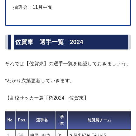
抽選会：11月中旬
佐賀東 選手一覧 2024
それでは【佐賀東】の選手一覧を確認しておきましょう。
*わかり次第更新していきます。
【高校サッカー選手権2024 佐賀東】
学
No.
Pos.
選手名
前所属チーム
年
1
GK
中里 好佑
3年
久留米AZALEA U-15