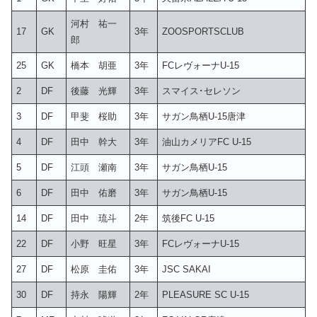
河村 祐一
17
GK
3年
ZOOSPORTSCLUB
郎
25
GK
橋本 胡亜
3年
FCレヴォーナU-15
2
DF
後藤 光輝
3年
スマイス･セレソン
3
DF
甲斐 桜助
3年
サガン鳥栖U-15唐津
4
DF
田中 幹大
3年
油山カメリアFC U-15
5
DF
江頭 瀬南
3年
サガン鳥栖U-15
6
DF
田中 佑磨
3年
サガン鳥栖U-15
14
DF
田中 琉斗
2年
筑後FC U-15
22
DF
小野 旺星
3年
FCレヴォーナU-15
27
DF
松原 圭佑
3年
JSC SAKAI
30
DF
持永 陽輝
2年
PLEASURE SC U-15