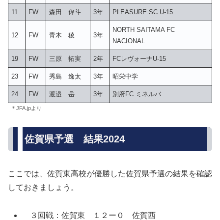
11
FW
森田 偉斗
3年
PLEASURE SC U-15
NORTH SAITAMA FC
12
FW
青木 稜
3年
NACIONAL
19
FW
三原 拓実
2年
FCレヴォーナU-15
23
FW
秀島 逸太
3年
昭栄中学
24
FW
渡邉 岳
3年
別府FC.ミネルバ
＊JFA.jpより
佐賀県予選 結果2024
ここでは、佐賀東高校が優勝した佐賀県予選の結果を確認
しておきましょう。
３回戦：佐賀東 １２ー０ 佐賀西