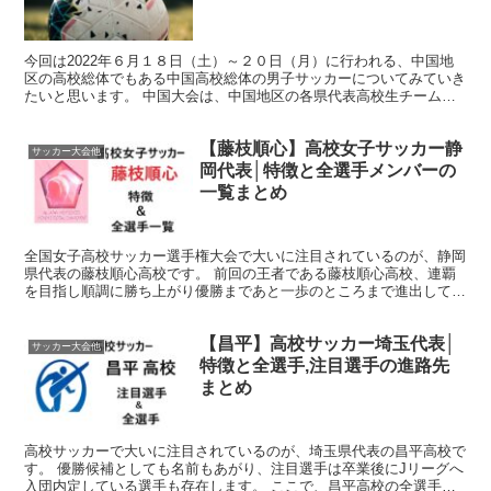
今回は2022年６月１８日（土）～２０日（月）に行われる、中国地
区の高校総体でもある中国高校総体の男子サッカーについてみていき
たいと思います。 中国大会は、中国地区の各県代表高校生チームが
中国地区のナンバー１を目指して戦う大会になります。 ...
【藤枝順心】高校女子サッカー静
サッカー大会他
岡代表│特徴と全選手メンバーの
一覧まとめ
全国女子高校サッカー選手権大会で大いに注目されているのが、静岡
県代表の藤枝順心高校です。 前回の王者である藤枝順心高校、連覇
を目指し順調に勝ち上がり優勝まであと一歩のところまで進出してき
ています。 そんな、藤枝順心高校の特徴と、全選手一覧を...
【昌平】高校サッカー埼玉代表│
サッカー大会他
特徴と全選手,注目選手の進路先
まとめ
高校サッカーで大いに注目されているのが、埼玉県代表の昌平高校で
す。 優勝候補としても名前もあがり、注目選手は卒業後にJリーグへ
入団内定している選手も存在します。 ここで、昌平高校の全選手と