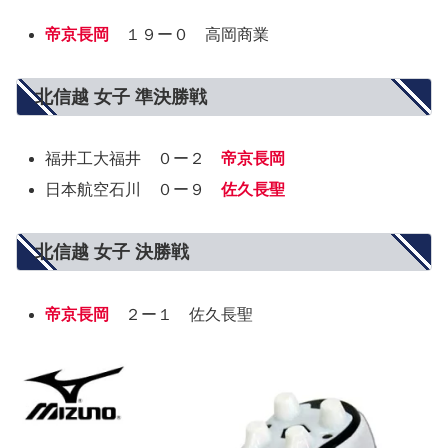
帝京長岡
１９ー０ 高岡商業
北信越 女子 準決勝戦
福井工大福井 ０ー２
帝京長岡
日本航空石川 ０ー９
佐久長聖
北信越 女子 決勝戦
帝京長岡
２ー１ 佐久長聖