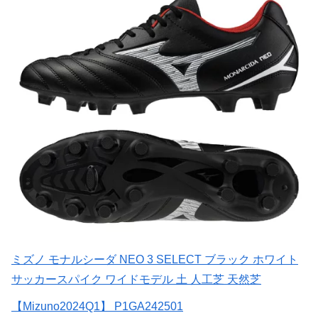
ミズノ モナルシーダ NEO 3 SELECT ブラック ホワイト
サッカースパイク ワイドモデル 土 人工芝 天然芝
【Mizuno2024Q1】 P1GA242501