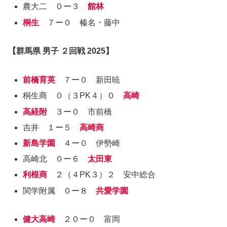
農大二 ０ー３
館林
桐生
７ー０ 榛名・藤中
【群馬県 男子 ２回戦 2025】
前橋育英
７ー０ 新田暁
桐生商 ０（３PK４）０
高崎
高経附
３ー０ 市前橋
吉井 １ー５
高崎商
新島学園
４ー０ 伊勢崎
高崎北 ０ー６
太田東
利根商
２（４PK３）２ 安中総合
関学附属 ０ー８
共愛学園
健大高崎
２０ー０ 富岡