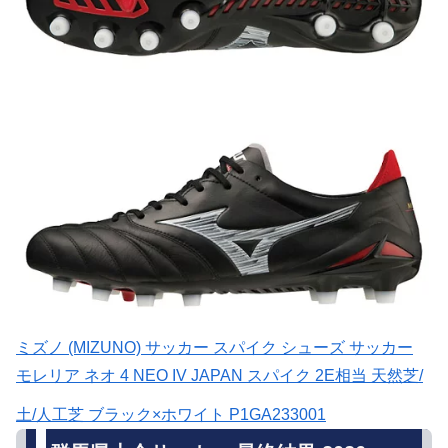
ミズノ (MIZUNO) サッカー スパイク シューズ サッカー
モレリア ネオ 4 NEO IV JAPAN スパイク 2E相当 天然芝/
土/人工芝 ブラック×ホワイト P1GA233001