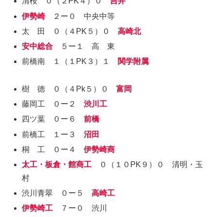
清桜 ０（２PK４）０
吉井
伊勢崎
２ー０ 中央中等
太 田 ０（４PK５）０
高崎北
安中総合
５ー１ 高 東
前橋南 １（１PK３）１
関学附属
樹 徳 ０（４Pk５）０
富岡
藤岡工 ０ー２
渋川工
四ツ葉 ０ー６
前橋
前橋工 １ー３
沼田
桐 工 ０ー４
伊勢崎商
太工・板倉・館商工
０（１０PK９）０ 清明・玉
村
渋川青翠 ０ー５
高崎工
伊勢崎工
７ー０ 渋川