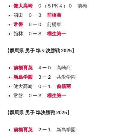
健大高崎
０（５PK４）０ 前橋
沼田 ０ー３
前橋商
常磐
６ー０ 前橋東
館林 ０ー８
桐生第一
【群馬県 男子 準々決勝戦 2025】
前橋育英
４ー０ 高崎商
新島学園
３ー２ 共愛学園
健大高崎 ０ー１
前橋商
常磐 ０ー３
桐生第一
【群馬県 男子 準決勝戦 2025】
前橋育英
２ー１ 新島学園