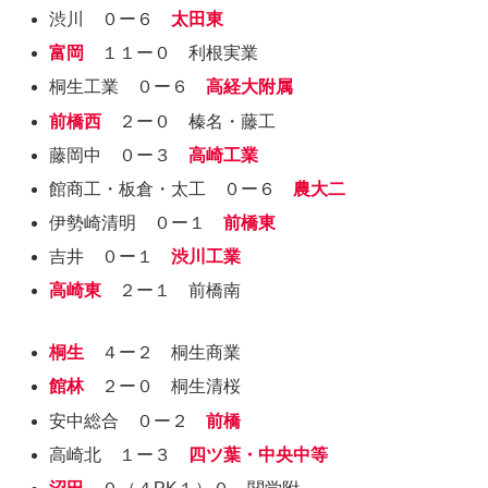
渋川 ０ー６
太田東
富岡
１１ー０ 利根実業
桐生工業 ０ー６
高経大附属
前橋西
２ー０ 榛名・藤工
藤岡中 ０ー３
高崎工業
館商工・板倉・太工 ０ー６
農大二
伊勢崎清明 ０ー１
前橋東
吉井 ０ー１
渋川工業
高崎東
２ー１ 前橋南
桐生
４ー２ 桐生商業
館林
２ー０ 桐生清桜
安中総合 ０ー２
前橋
高崎北 １ー３
四ツ葉・中央中等