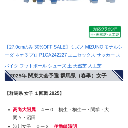
【27.0cmのみ 30%OFF SALE】ミズノ MIZUNO モナルシ
ーダ ネオ 3 プロ P1GA242227 ユニセックス サッカー ス
パイク フットボール シューズ 土 天然芝 人工芝
2025年 関東大会予選 群馬県（春季）女子
【群馬県 女子 １回戦 2025】
高尚大附属
４ー０ 桐生・桐生一・関学・大
間々・沼田
渋川女子 ０ー３
伊勢崎清明