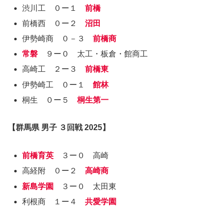
渋川工 ０ー１
前橋
前橋西 ０ー２
沼田
伊勢崎商 ０－３
前橋商
常磐
９ー０ 太工・板倉・館商工
高崎工 ２ー３
前橋東
伊勢崎工 ０ー１
館林
桐生 ０ー５
桐生第一
【群馬県 男子 ３回戦 2025】
前橋育英
３ー０ 高崎
高経附 ０ー２
高崎商
新島学園
３ー０ 太田東
利根商 １ー４
共愛学園