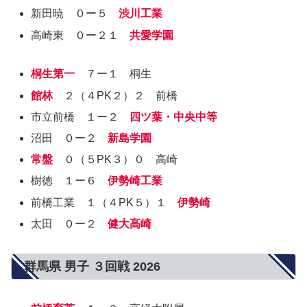
新田暁 ０ー５
渋川工業
高崎東 ０ー２１
共愛学園
桐生第一
７ー１ 桐生
館林
２（４PK２）２ 前橋
市立前橋 １ー２
四ツ葉・中央中等
沼田 ０ー２
新島学園
常盤
０（５PK３）０ 高崎
樹徳 １ー６
伊勢崎工業
前橋工業 １（４PK５）１
伊勢崎
太田 ０ー２
健大高崎
群馬県 男子 ３回戦 2026