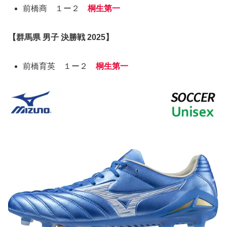
前橋商 １ー２
桐生第一
【群馬県 男子 決勝戦 2025】
前橋育英 １ー２
桐生第一