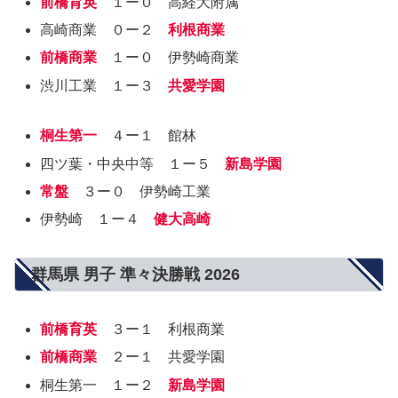
前橋育英
１ー０ 高経大附属
高崎商業 ０ー２
利根商業
前橋商業
１ー０ 伊勢崎商業
渋川工業 １ー３
共愛学園
桐生第一
４ー１ 館林
四ツ葉・中央中等 １ー５
新島学園
常盤
３ー０ 伊勢崎工業
伊勢崎 １ー４
健大高崎
群馬県 男子 準々決勝戦 2026
前橋育英
３ー１ 利根商業
前橋商業
２ー１ 共愛学園
桐生第一 １ー２
新島学園