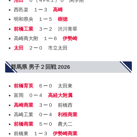
沼田
０（４PK１）０ 関学附
西邑楽 １ー３
高崎
明和県央 １ー５
樹徳
前橋工業
３ー２ 渋川青翠
高崎商大附 １ー６
伊勢崎
太田
２ー０ 市立太田
群馬県 男子２回戦 2026
前橋育英
６ー０ 太田東
富岡 ０ー４
高経大附属
高崎商業
３ー０ 前橋西
高崎工業 ０ー４
利根商業
前橋商業
５ー０ 農大二
前橋東 １ー３
伊勢崎商業