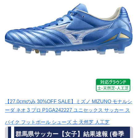
【27.0cmのみ 30%OFF SALE】ミズノ MIZUNO モナルシ
ーダ ネオ 3 プロ P1GA242227 ユニセックス サッカー ス
パイク フットボール シューズ 土 天然芝 人工芝
群馬県サッカー【女子】結果速報 (春季