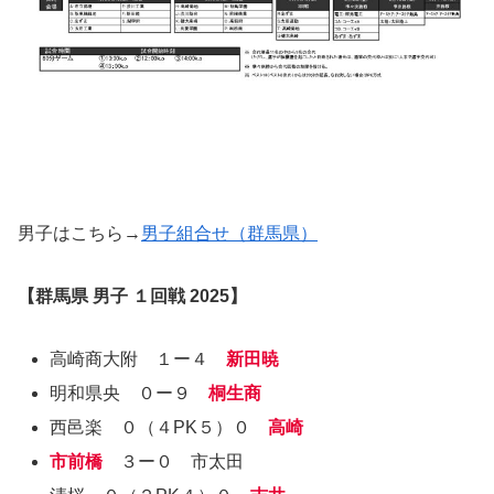
男子はこちら→
男子組合せ（群馬県）
【群馬県 男子 １回戦 2025】
高崎商大附 １ー４
新田暁
明和県央 ０ー９
桐生商
西邑楽 ０（４PK５）０
高崎
市前橋
３ー０ 市太田