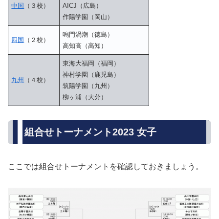
中国
（３校）
AICJ（広島）
作陽学園（岡山）
鳴門渦潮（徳島）
四国
（２校）
高知高（高知）
東海大福岡（福岡）
神村学園（鹿児島）
九州
（４校）
筑陽学園（九州）
柳ヶ浦（大分）
組合せトーナメント2023 女子
ここでは組合せトーナメントを確認しておきましょう。