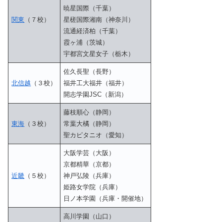
暁星国際（千葉）
関東
（７校）
星槎国際湘南（神奈川）
流通経済柏（千葉）
霞ヶ浦（茨城）
宇都宮文星女子（栃木）
佐久長聖（長野）
北信越
（３校）
福井工大福井（福井）
開志学園JSC（新潟）
藤枝順心（静岡）
東海
（３校）
常葉大橘（静岡）
聖カピタニオ（愛知）
大阪学芸（大阪）
京都精華（京都）
近畿
（５校）
神戸弘陵（兵庫）
姫路女学院（兵庫）
日ノ本学園（兵庫・開催地）
高川学園（山口）