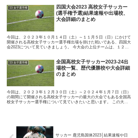
四国大会2023 高校女子サッカー
'23 女子選手権
(選手権予選)結果速報や出場校、
大会詳細のまとめ
今回は、２０２３年１０月１４日（土）～１１月５日（日）にかけて
開催される高校女子サッカー選手権出場を掛けた戦いである、四国大
会2023について見ていきましょう。 今大会の上位チームは、１２末
～１月に開催される女子の高校サッカー選手権へ出場す...
全国高校女子サッカー2023-24出
'23 女子選手権
場校一覧、歴代優勝校や大会詳細
のまとめ
今回は、２０２３年１２月３０日（土）～２０２４年１月７日（日）
の期間にて開催される高校女子サッカーの最大の大会でもある全国高
校女子サッカー選手権について見ていきたいと思います。 この大会
は、高校女子サッカーの集大成の大会であり、この大会を...
サッカー 鹿児島国体2023│結果速報や日