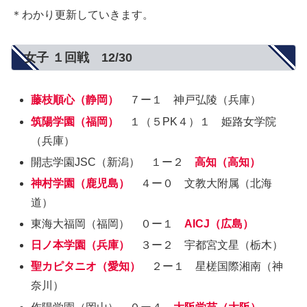
＊わかり更新していきます。
女子 １回戦 12/30
藤枝順心（静岡）
７ー１ 神戸弘陵（兵庫）
筑陽学園（福岡）
１（５PK４）１ 姫路女学院
（兵庫）
開志学園JSC（新潟） １ー２
高知（高知）
神村学園（鹿児島）
４ー０ 文教大附属（北海
道）
東海大福岡（福岡） ０ー１
AICJ（広島）
日ノ本学園（兵庫）
３ー２ 宇都宮文星（栃木）
聖カピタニオ（愛知）
２ー１ 星槎国際湘南（神
奈川）