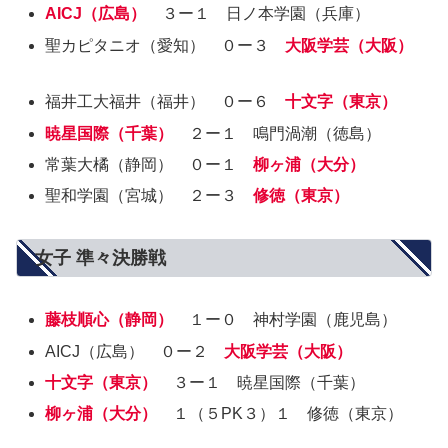
AICJ（広島）
３ー１ 日ノ本学園（兵庫）
聖カピタニオ（愛知） ０ー３
大阪学芸（大阪）
福井工大福井（福井） ０ー６
十文字（東京）
暁星国際（千葉）
２ー１ 鳴門渦潮（徳島）
常葉大橘（静岡） ０ー１
柳ヶ浦（大分）
聖和学園（宮城） ２ー３
修徳（東京）
女子 準々決勝戦
藤枝順心（静岡）
１ー０ 神村学園（鹿児島）
AICJ（広島） ０ー２
大阪学芸（大阪）
十文字（東京）
３ー１ 暁星国際（千葉）
柳ヶ浦（大分）
１（５PK３）１ 修徳（東京）