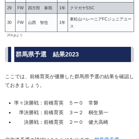
29
FW
四方田 泰我
1年
クマガヤSSC
東松山ペレーニアFCジュニアユー
30
FW
山西 智也
1年
ス
JFA.jpより
群馬県予選 結果2023
ここでは、前橋育英が優勝した群馬県予選の結果を確認し
ておきましょう。
準々決勝戦：前橋育英 ５ー０ 常磐
準決勝戦：前橋育英 ３ー２ 桐生第一
決勝戦：前橋育英 ２ー０ 健大高崎