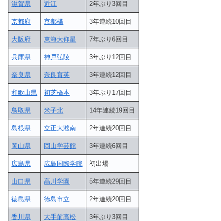
滋賀県
近江
2年ぶり3回目
京都府
京都橘
3年連続10回目
大阪府
東海大仰星
7年ぶり6回目
兵庫県
神戸弘陵
3年ぶり12回目
奈良県
奈良育英
3年連続12回目
和歌山県
初芝橋本
3年ぶり17回目
鳥取県
米子北
14年連続19回目
島根県
立正大淞南
2年連続20回目
岡山県
岡山学芸館
3年連続6回目
広島県
広島国際学院
初出場
山口県
高川学園
5年連続29回目
徳島県
徳島市立
2年連続20回目
香川県
大手前高松
3年ぶり3回目