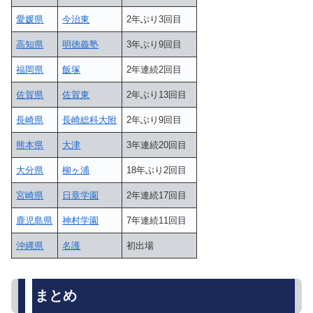
愛媛県
今治東
2年ぶり3回目
高知県
明徳義塾
3年ぶり9回目
福岡県
飯塚
2年連続2回目
佐賀県
佐賀東
2年ぶり13回目
長崎県
長崎総科大附
2年ぶり9回目
熊本県
大津
3年連続20回目
大分県
柳ヶ浦
18年ぶり2回目
宮崎県
日章学園
2年連続17回目
鹿児島県
神村学園
7年連続11回目
沖縄県
名護
初出場
まとめ