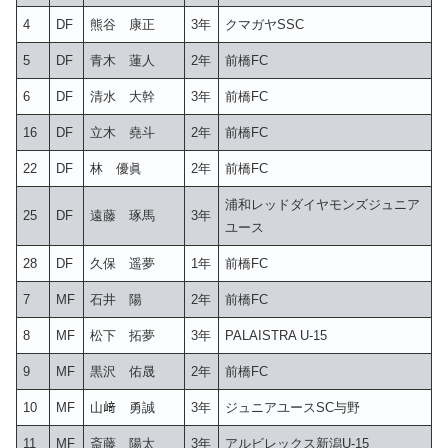
4
DF
熊谷 康正
3年
クマガヤSSC
5
DF
青木 蓮人
2年
前橋FC
6
DF
清水 大幹
3年
前橋FC
16
DF
立木 堯斗
2年
前橋FC
22
DF
林 優眞
2年
前橋FC
浦和レッドダイヤモンズジュニア
25
DF
遠藤 琢馬
3年
ユース
28
DF
久保 遥夢
1年
前橋FC
7
MF
石井 陽
2年
前橋FC
8
MF
松下 拓夢
3年
PALAISTRA U-15
9
MF
黒沢 佑晟
2年
前橋FC
10
MF
山﨑 勇誠
3年
ジュニアユースSC与野
11
MF
斎藤 陽太
3年
アルビレックス新潟U-15