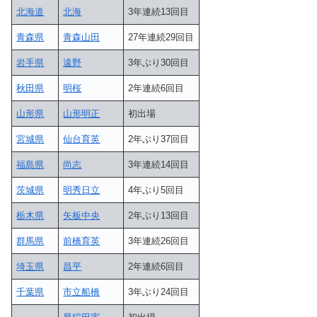
北海道
北海
3年連続13回目
青森県
青森山田
27年連続29回目
岩手県
遠野
3年ぶり30回目
秋田県
明桜
2年連続6回目
山形県
山形明正
初出場
宮城県
仙台育英
2年ぶり37回目
福島県
尚志
3年連続14回目
茨城県
明秀日立
4年ぶり5回目
栃木県
矢板中央
2年ぶり13回目
群馬県
前橋育英
3年連続26回目
埼玉県
昌平
2年連続6回目
千葉県
市立船橋
3年ぶり24回目