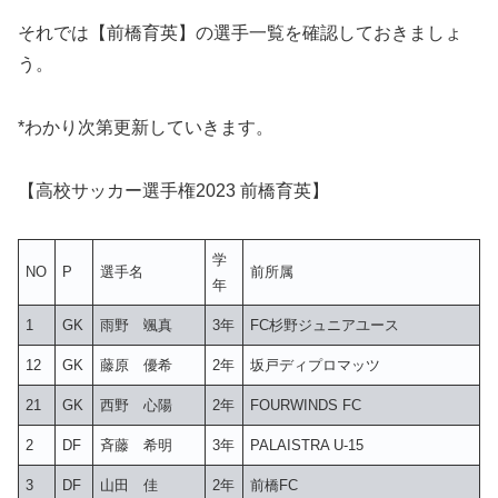
それでは【前橋育英】の選手一覧を確認しておきましょ
う。
*わかり次第更新していきます。
【高校サッカー選手権2023 前橋育英】
学
NO
P
選手名
前所属
年
1
GK
雨野 颯真
3年
FC杉野ジュニアユース
12
GK
藤原 優希
2年
坂戸ディプロマッツ
21
GK
西野 心陽
2年
FOURWINDS FC
2
DF
斉藤 希明
3年
PALAISTRA U-15
3
DF
山田 佳
2年
前橋FC