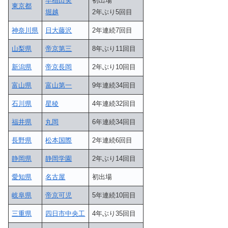
早稲田実
初出場
東京都
堀越
2年ぶり5回目
神奈川県
日大藤沢
2年連続7回目
山梨県
帝京第三
8年ぶり11回目
新潟県
帝京長岡
2年ぶり10回目
富山県
富山第一
9年連続34回目
石川県
星稜
4年連続32回目
福井県
丸岡
6年連続34回目
長野県
松本国際
2年連続6回目
静岡県
静岡学園
2年ぶり14回目
愛知県
名古屋
初出場
岐阜県
帝京可児
5年連続10回目
三重県
四日市中央工
4年ぶり35回目