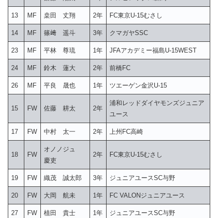
13
MF
桒田 丈翔
2年
FC東京U-15むさし
14
MF
篠﨑 遥斗
3年
クマガヤSSC
23
MF
平林 尊琉
1年
JFAアカデミー福島U-15WEST
24
MF
鈴木 蓮大
2年
前橋FC
26
MF
平良 晟也
1年
ツエーゲン金沢U-15
浦和レッドダイヤモンズジュニア
15
FW
佐藤 耕太
2年
ユース
17
FW
中村 太一
2年
上州FC高崎
オノノジュ
18
FW
2年
FC東京U-15むさし
慶吏
19
FW
織茂 誠太郎
3年
ジュニアユースSC与野
20
FW
大岡 航未
1年
FC VALONジュニアユース
27
FW
植田 貴士
1年
ジュニアユースSC与野