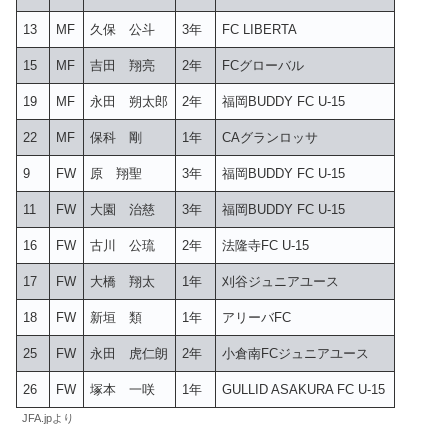
13
MF
久保 公斗
3年
FC LIBERTA
15
MF
吉田 翔亮
2年
FCグローバル
19
MF
永田 朔太郎
2年
福岡BUDDY FC U-15
22
MF
保科 剛
1年
CAグランロッサ
9
FW
原 翔聖
3年
福岡BUDDY FC U-15
11
FW
大園 治慈
3年
福岡BUDDY FC U-15
16
FW
古川 公琉
2年
法隆寺FC U-15
17
FW
大橋 翔太
1年
刈谷ジュニアユース
18
FW
新垣 類
1年
アリーバFC
25
FW
永田 虎仁朗
2年
小倉南FCジュニアユース
26
FW
塚本 一咲
1年
GULLID ASAKURA FC U-15
JFA.jpより