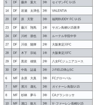
5
DF
藤井 葉大
3年
セイザンFC U-15
14
DF
岩瀬 太津也
3年
VALENTIA
20
DF
原 天聖
3年
福岡BUDDY FC U-15
23
DF
藤川 翔馬
1年
サガン鳥栖U-15唐津
24
DF
川村 朋也
3年
ルーテル学院中学
27
DF
川俣 陽輝
2年
大阪東淀川FC
28
DF
木下 宗祐
1年
大阪東淀川FC
29
DF
黒岩 雄慎
2年
八女FCジュニアユース
30
DF
中島 誌遠
3年
J-FIELD津山SC
6
MF
永原 大真
3年
FCグローバル
7
MF
濱川 晟礼
3年
ガイナーレ鳥取U-15
8
MF
杉林 夢斗
3年
CAグランロッサ
10
MF
溝口 敢大
3年
V･ファーレン長崎U‐15