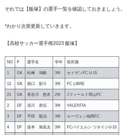
それでは【飯塚】の選手一覧を確認しておきましょう。
*わかり次第更新していきます。
【高校サッカー選手権2023 飯塚】
NO
P
選手名
学年
前所属
1
GK
松﨑 鴻毅
3年
セイザンFC U-15
12
GK
堀口 彩斗
3年
FC LIBRE
21
GK
長谷川 悠衣
2年
Jフィールド岡山FC
2
DF
深川 恭伍
3年
VALENTIA
3
DF
平田 龍治
3年
ルーヴェン福岡FC
4
DF
坂本 海凪太
3年
FCバイエルン ツネイシU-15