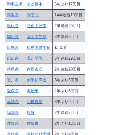
和歌山県
初芝橋本
3年ぶり17回目
鳥取県
米子北
14年連続19回目
島根県
立正大淞南
2年連続20回目
岡山県
岡山学芸館
3年連続6回目
広島県
広島国際学院
初出場
山口県
高川学園
5年連続29回目
徳島県
徳島市立
2年連続20回目
香川県
大手前高松
3年ぶり3回目
愛媛県
今治東
2年ぶり3回目
高知県
明徳義塾
3年ぶり9回目
福岡県
飯塚
2年連続2回目
佐賀県
佐賀東
2年ぶり13回目
長崎県
長崎総科大附
2年ぶり9回目