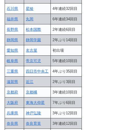
石川県
星稜
4年連続32回目
福井県
丸岡
6年連続34回目
長野県
松本国際
2年連続6回目
静岡県
静岡学園
2年ぶり14回目
愛知県
名古屋
初出場
岐阜県
帝京可児
5年連続10回目
三重県
四日市中央工
4年ぶり35回目
滋賀県
近江
2年ぶり3回目
京都府
京都橘
3年連続10回目
大阪府
東海大仰星
7年ぶり6回目
兵庫県
神戸弘陵
3年ぶり12回目
奈良県
奈良育英
3年連続12回目