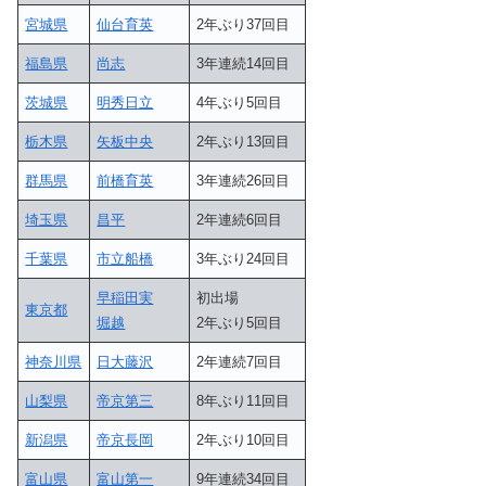
宮城県
仙台育英
2年ぶり37回目
福島県
尚志
3年連続14回目
茨城県
明秀日立
4年ぶり5回目
栃木県
矢板中央
2年ぶり13回目
群馬県
前橋育英
3年連続26回目
埼玉県
昌平
2年連続6回目
千葉県
市立船橋
3年ぶり24回目
早稲田実
初出場
東京都
堀越
2年ぶり5回目
神奈川県
日大藤沢
2年連続7回目
山梨県
帝京第三
8年ぶり11回目
新潟県
帝京長岡
2年ぶり10回目
富山県
富山第一
9年連続34回目