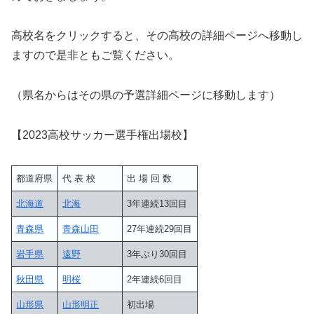
高校名をクリックすると、その高校の詳細ページへ移動し
ますので是非ともご覧ください。
（県名からはその県の予選詳細ページに移動します）
【2023高校サッカー選手権出場校】
都道府県
代 表 校
出 場 回 数
北海道
北海
3年連続13回目
青森県
青森山田
27年連続29回目
岩手県
遠野
3年ぶり30回目
秋田県
明桜
2年連続6回目
山形県
山形明正
初出場